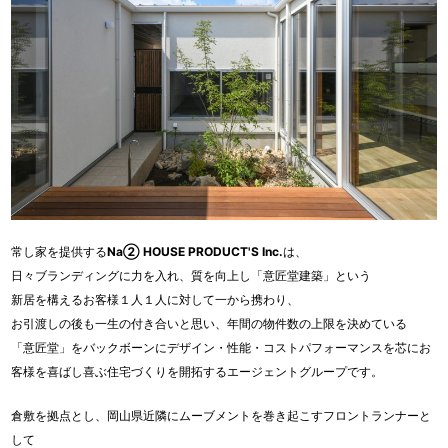
常し家を提供する
Na② HOUSE PRODUCT'S Inc.
は、
日々ブランディングに力を入れ、質を向上し「意匠堂建築」という
新居を構えるお客様１人１人に対して一から携わり、
お引渡しの後も一生の付き合いと思い、年間の物件数の上限を決めている
「意匠堂」をバックボーンにデザイン・性能・コストパフォーマンスを芯にお
客様を喜ばし喜ぶ住宅づくりを開拓するエージェントグループです。
倉敷を拠点とし、岡山県近隣にムーブメントを巻き起こすフロントランナーと
して