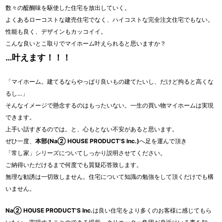
数々の醍醐味を駆使した住宅を放出していく。
よくあるローコストな建売住宅でなく、ハイコストな完全注文住宅でもない。
性能も良く、デザインもカッコイイ。
こんな良いとこ取りでマイホーム叶えられると思いますか？
…叶えます！！！
「マイホーム。建てるならやっぱり良いもの建てたいし、だけど拘ると高くな
るし…」
そんなイメージで懸念するのはもったいない。一生の買い物マイホームは実現
できます。
上手い話すぎるのでは。と、心もとない不安があると思います。
ぜひ一度、
本部(Na② HOUSE PRODUCT'S Inc.)
へ足を運んで頂き
「常し家」シリーズについてしっかり説明させてください。
ご納得いただけるまで何度でも質疑応答致します。
無理な勧誘は一切致しません。住宅について知識の勉強をして頂くだけでも構
いません。
Na② HOUSE PRODUCT'S Inc.
は良い住宅をより多くのお客様に感じてもら