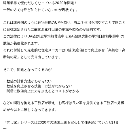
建築業界で慌ただしくなっている2020年問題！
一般の方では殆ど知られていないのが現状です。
これは諸外国のように住宅性能のUPを図り、省エネ住宅を増やすことで国ごと
に目標設定された二酸化炭素排出量の削減を図るのが目的です。
この法律によりUA値(外皮平均熱貫流率)とηA値(冷房期の平均日射熱取得率)の
数値が義務化されます。
それに付随して先進的な住宅メーカーはC値(気密値)まで向上させ「高気密・高
断熱の家」として売り出しています。
そこで、問題となってくるのが
・数値の計算方法がわからない
・数値を向上させる技術・方法がわからない
・闇雲に数値向上に力を加えるとコストがかかる
などの問題を抱える工務店が増え、お客様は良い家を提供できる工務店の見極
めが今以上に難しくなってきます。
「常し家」シリーズは2020年の法改正後も安心して住み続けていただけま