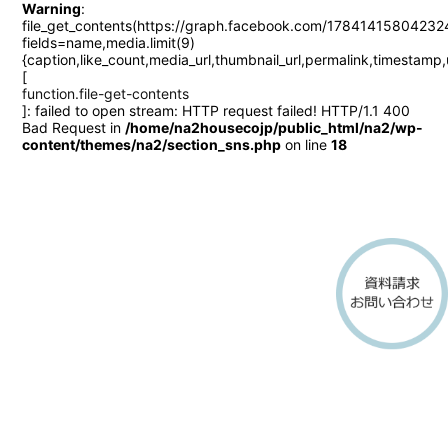
Warning
:
file_get_contents(https://graph.facebook.com/17841415804232
fields=name,media.limit(9)
{caption,like_count,media_url,thumbnail_url,permalin
[
function.file-get-contents
]: failed to open stream: HTTP request failed! HTTP/1.1 400
Bad Request in
/home/na2housecojp/public_html/na2/wp-
content/themes/na2/section_sns.php
on line
18